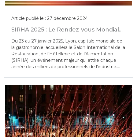
Article publié le : 27 décembre 2024
SIRHA 2025 : Le Rendez-vous Mondial
de la Gastronomie et de l’Hôtellerie à
Du 23 au 27 janvier 2025, Lyon, capitale mondiale de
Lyon
la gastronomie, accueillera le Salon International de la
Restauration, de l’Hôtellerie et de l’Alimentation
(SIRHA), un événement majeur qui attire chaque
année des milliers de professionnels de l’industrie.
Avec une renommée internationale, SIRHA 2025
promet d’être un point de rencontre incontournable
pour les acteurs du secteur gastronomique et
hôtelier, offrant une plateforme exceptionnelle pour
découvrir les dernières tendances, innovations, et
produits.