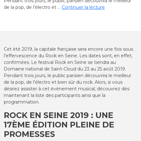
Pendant trois jours, le public parisien découvrira le meilleur
de
de la pop, de l’électro et …
Continuer la lecture
« Rock
en
Seine 2019
:
le
rendez-
Cet été 2019, la capitale française sera encore une fois sous
vous
l’effervescence du Rock en Seine. Les dates sont, en effet,
rock
confirmées. Le festival Rock en Seine se tiendra au
incontournable
Domaine national de Saint-Cloud du 23 au 25 août 2019.
de
Pendant trois jours, le public parisien découvrira le meilleur
l’été »
de la pop, de l’électro et bien sûr du rock. Alors, si vous
désirez assister à cet évènement musical, découvrez dès
maintenant la liste des participants ainsi que la
programmation.
ROCK EN SEINE 2019 : UNE
17ÈME ÉDITION PLEINE DE
PROMESSES