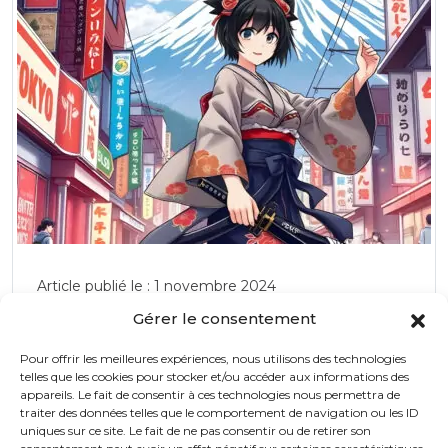
Article publié le : 1 novembre 2024
Gérer le consentement
Japan Touch 2024 : Une Célébration
Éblouissante de la Culture Japonaise à
Pour offrir les meilleures expériences, nous utilisons des technologies
Le 30 novembre et 1er décembre 2024, Lyon se
Lyon
telles que les cookies pour stocker et/ou accéder aux informations des
transformera en un véritable centre de célébration de
appareils. Le fait de consentir à ces technologies nous permettra de
la culture japonaise avec la Japan Touch 2024,
traiter des données telles que le comportement de navigation ou les ID
l'événement incontournable pour tous les passionnés
uniques sur ce site. Le fait de ne pas consentir ou de retirer son
de l’univers nippon. Ce salon exceptionnel, qui se