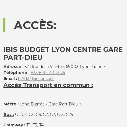
ACCÈS:
IBIS BUDGET LYON CENTRE GARE
PART-DIEU
Adresse :
52 Rue de la Villette, 69003 Lyon, France
Téléphone :
+33 8 92 70 12 75
Email :
h7413@accor.com
Accès Transport en commun :
Métro :
ligne B arrêt « Gare Part-Dieu »
Bus :
C1, C2, C3, C6, C7, C7, C13, C25
Tramway :
T1, T3, T4