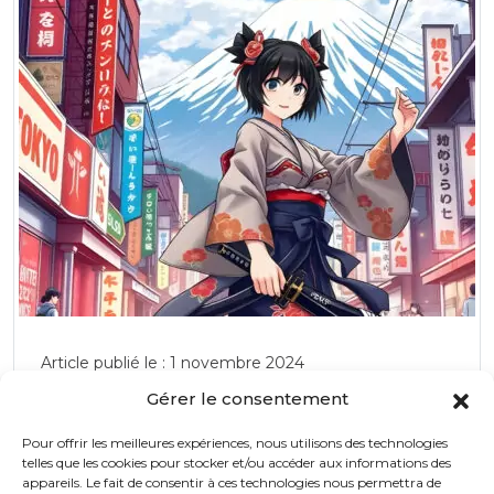
lumières et de couleurs.
Article publié le : 1 novembre 2024
Gérer le consentement
Japan Touch 2024 : Une Célébration
Éblouissante de la Culture Japonaise à
Pour offrir les meilleures expériences, nous utilisons des technologies
Le 30 novembre et 1er décembre 2024, Lyon se
Lyon
telles que les cookies pour stocker et/ou accéder aux informations des
transformera en un véritable centre de célébration de
appareils. Le fait de consentir à ces technologies nous permettra de
la culture japonaise avec la Japan Touch 2024,