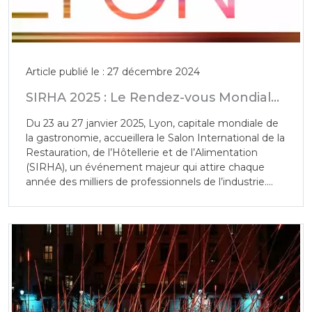
Article publié le : 27 décembre 2024
SIRHA 2025 : Le Rendez-vous Mondial
de la Gastronomie et de l’Hôtellerie à
Du 23 au 27 janvier 2025, Lyon, capitale mondiale de
Lyon
la gastronomie, accueillera le Salon International de la
Restauration, de l’Hôtellerie et de l’Alimentation
(SIRHA), un événement majeur qui attire chaque
année des milliers de professionnels de l’industrie.
Avec une renommée internationale, SIRHA 2025
promet d’être un point de rencontre incontournable
pour les acteurs du secteur gastronomique et
hôtelier, offrant une plateforme exceptionnelle pour
découvrir les dernières tendances, innovations, et
produits.